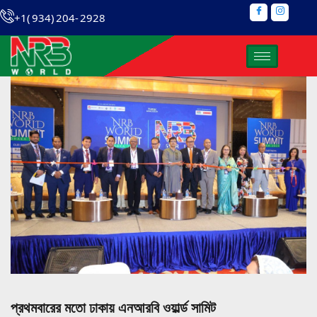
+1( 934) 204- 2928
প্রথমবারের মতো ঢাকায় এনআরবি ওয়ার্ল্ড সামিট