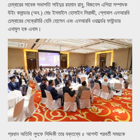
চেম্বারের সাবেক সভাপতি সাইদুর রহমান রানু, বিজনেস এশিয়া সম্পাদক
উইং কমান্ডার (অব.) মোঃ ইসমাইল হোসাইন সিরাজী, গ্লোবাল এনআরবি
চেম্বারের সেক্রেটারি হেমি হোসেন এবং এনআরবি ওয়ার্ল্ডের ফাউন্ডার
এনামুল হক এনাম।
প্রধান অতিথি লুৎফে সিদ্দিকী তার বক্তব্যে ৫ আগস্ট পরবর্তী সময়কে