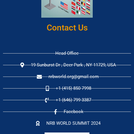
Contact Us
Head Office
19 Sunburst Dr , Deer Park , NY 11729, USA
nrbworld.org@gmail.com
+1 (415) 850-7998
+1 (646) 799-3387
Facebook
NRB WORLD SUMMIT 2024